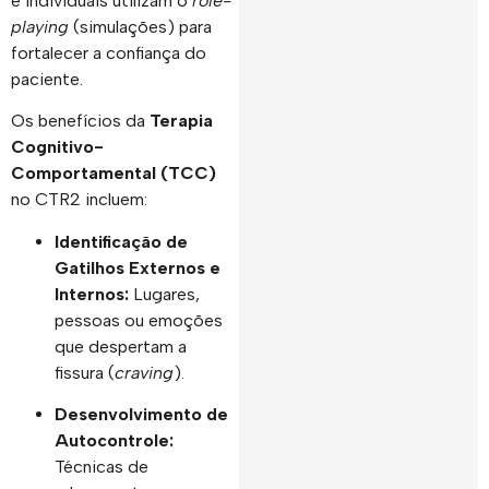
e individuais utilizam o
role-
playing
(simulações) para
fortalecer a confiança do
paciente.
Os benefícios da
Terapia
Cognitivo-
Comportamental (TCC)
no CTR2 incluem:
Identificação de
Gatilhos Externos e
Internos:
Lugares,
pessoas ou emoções
que despertam a
fissura (
craving
).
Desenvolvimento de
Autocontrole:
Técnicas de