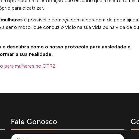
stá a optar por uma instituição que entende que a mente femini
rio para cicatrizar.
 mulheres
é possível e começa com a coragem de pedir ajuda
e a ser o motor que conduz o vício na sua vida ou na vida de 
s e descubra como o nosso protocolo para ansiedade e
rmar a sua realidade.
do para mulheres no CTR2
Fale Conosco
Co