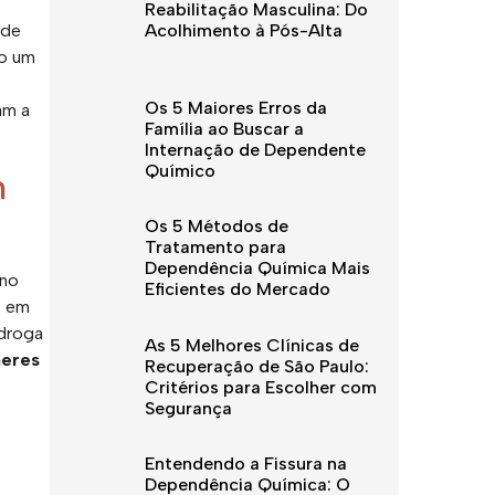
Reabilitação Masculina: Do
 de
Acolhimento à Pós-Alta
mo um
Os 5 Maiores Erros da
am a
Família ao Buscar a
Internação de Dependente
Químico
m
Os 5 Métodos de
Tratamento para
Dependência Química Mais
ino
Eficientes do Mercado
o em
 droga
As 5 Melhores Clínicas de
heres
Recuperação de São Paulo:
Critérios para Escolher com
Segurança
Entendendo a Fissura na
Dependência Química: O