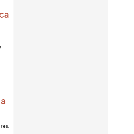
ca
e
o
ia
eres
,