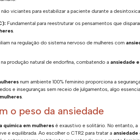
não viciantes para estabilizar a paciente durante a desintoxic
C):
Fundamental para reestruturar os pensamentos que dispara
heres
.
iliam na regulação do sistema nervoso de mulheres com
ansie
 na produção natural de endorfina, combatendo a
ansiedade e
mulheres
num ambiente 100% feminino proporciona a seguranç
edos e inseguranças sem receio de julgamentos, algo essencia
 mulheres
.
em o peso da ansiedade
a química em mulheres
é exaustivo e solitário. No entanto, a
eve e equilibrada. Ao escolher o CTR2 para tratar a
ansiedade 