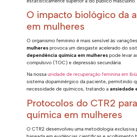
estatisticamente superior à do público masculino.
O impacto biológico da 
em mulheres
O organismo feminino é mais sensível às variaçõe
mulheres
provoca um desgaste acelerado do siste
dependência química em mulheres
pode levar a
compulsivo (TOC) e depressão secundária.
Na nossa
unidade de recuperação feminina em Ibi
sistema dopaminérgico da paciente, permitindo que
necessidade de químicos, tratando a
ansiedade 
Protocolos do CTR2 para
química em mulheres
O CTR2 desenvolveu uma metodologia exclusiva p
baseada em evidências científicas e acolhimento 