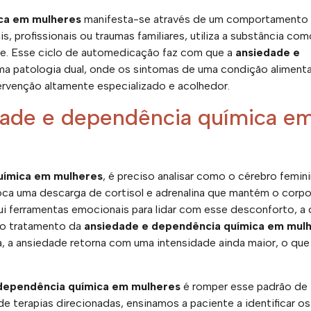
ca em mulheres
manifesta-se através de um comportamento
s, profissionais ou traumas familiares, utiliza a substância co
nte. Esse ciclo de automedicação faz com que a
ansiedade e
a patologia dual, onde os sintomas de uma condição aliment
ervenção altamente especializado e acolhedor.
edade e dependência química e
uímica em mulheres
, é preciso analisar como o cérebro femin
oca uma descarga de cortisol e adrenalina que mantém o corp
ui ferramentas emocionais para lidar com esse desconforto, a
 o tratamento da
ansiedade e dependência química em mul
a, a ansiedade retorna com uma intensidade ainda maior, o que
dependência química em mulheres
é romper esse padrão de
 terapias direcionadas, ensinamos a paciente a identificar os