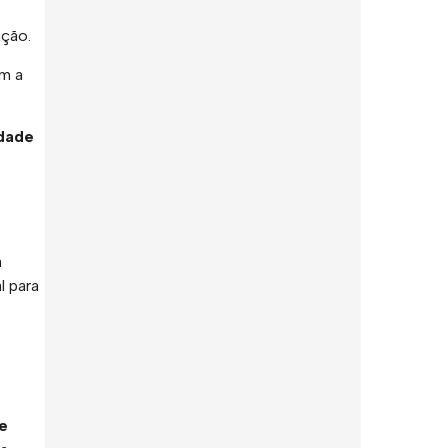
ação.
m a
dade
a
l para
e